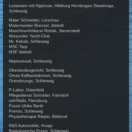
Loslassen mit Hypnose, Hildburg Hornbogen-Stawinoga,
Schleswig
Maler Schneider, Lürschau
Malermeister Brenzel, Idstedt
Maschinenhökerei Rohde, Sieverstedt
Missunder Yacht-Club
Mr. Kebab, Schleswig
MSC Tarp
MSF Idstedt
Neptunesail, Schleswig
Oberlandesgericht, Schleswig
Omas Kaffeestübchen, Schleswig
Orientlounge, Schleswig
P-Labor, Ostenfeld
Pflegedienst Schröder, Fahrdorf
osh!Nails, Flensburg
Praxis Ulrike Barth
Premio, Schleswig
Physiotherapie Rieper, Böklund
R&S Automobile, Kropp
Radiologische Praxis, Schleswig